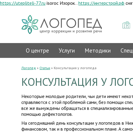
https://utepliteli-77.ru
isoroc Изорок. .
https://интерстрой.рф
сня
О центре
Услуги
Методики
Спец
Логопед
»
Статьи
»
Консультация у логопеда
КОНСУЛЬТАЦИЯ У ЛОГ
Некоторые молодые родители, чьи дети имеют некот
справляются с этой проблемой сами, без помощи сп
все же вынуждены обращаться в специализированные
помощью дефектологов.
На сегодняшний день консультации у логопедов в Ни
финансовом, так и в профессиональном плане. А сам